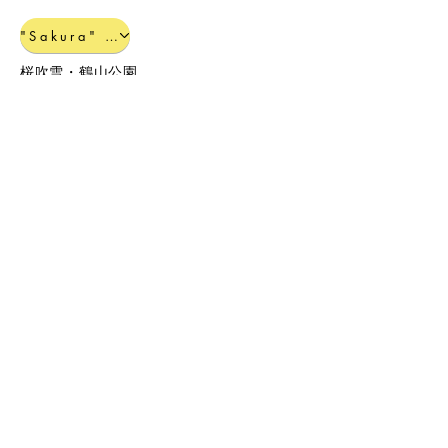
"Sakura" Kakuzan park 2019.4
桜吹雪・鶴山公園
Aizenji 20190204
毘沙門天初詣・愛染寺
Tokumori shrine fes.1 2019.10.27
​徳守神社秋祭り神輿
Tokumori shrine fes.2 2019.10.27
​徳守神社秋祭り楽車
Tokumori shrine fes.3 2019.10.27
​徳守神社秋祭り神田流獅子練り