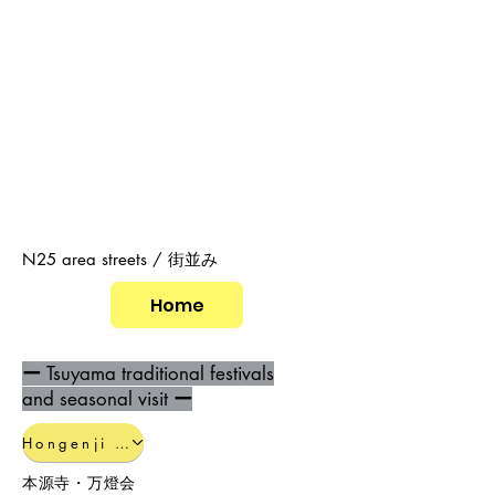
N25 area streets / 街並み
Home
ー
Tsuyama traditional festivals
and seasonal visit
ー
Hongenji Mantohei 2019.6.29
本源寺・万燈会