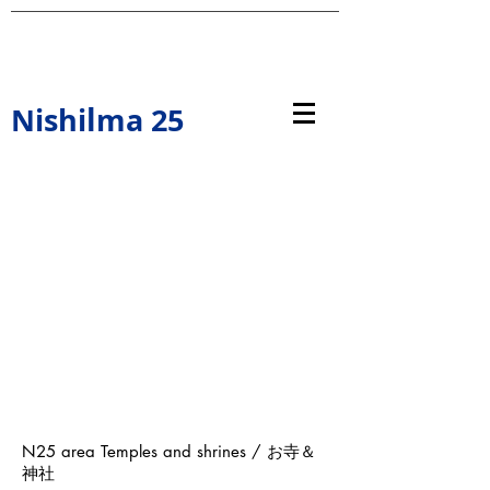
l
Nishi
ma 25
N25 area Temples and shrines /
お寺＆
神社