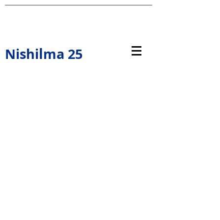
l
Nishi
ma 25