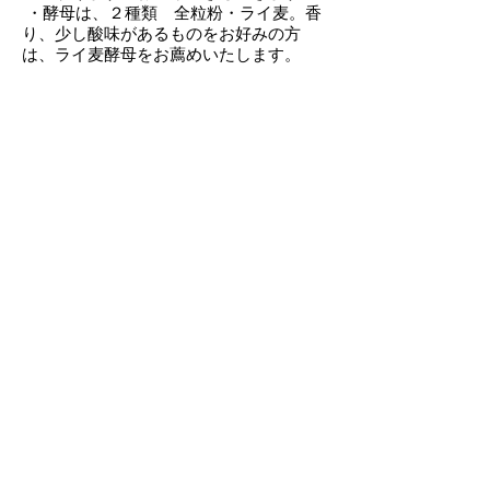
・酵母は、２種類 全粒粉・ライ麦。香
り、少し酸味があるものをお好みの方
は、ライ麦酵母をお薦めいたします。
http://yukosakurai.wixsite.com/atelieryuko
全粒粉80％カンパーニュ 全粒粉自家製
天然酵母 1200円 ライ麦 50％
全粒粉20％ ライ麦自家製天然酵母
1300円 ドライフルーツ・ナッツ入
り 1300円よ
り