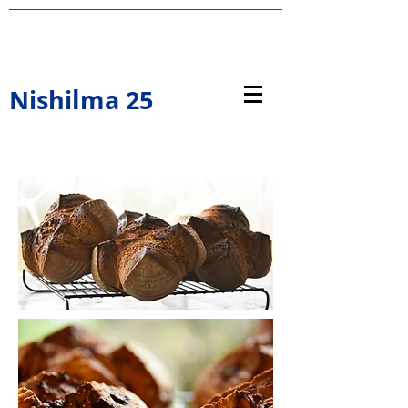
l
Nishi
ma 25