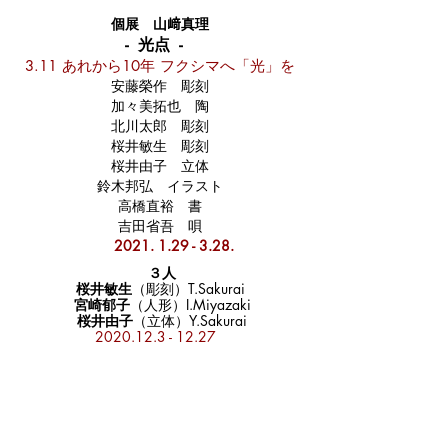
個展 山﨑真理
- 光点 -
3.11 あれから10年 フクシマへ「光」を
安藤榮作 彫刻
加々美拓也 陶
北川太郎 彫刻
桜井敏生 彫刻
桜井由子 立体
鈴木邦弘 イラスト
高橋直裕 書
吉田省吾 唄​
2021. 1.29 - 3.28
.
​
３人
桜井敏生
（彫刻）T.Sakurai
宮崎郁子
（人形）I.Miyazaki
桜井由子
（立体）Y.Sakurai
​
2020.12.3 - 12.27