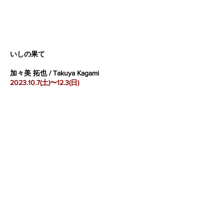
いしの果て
​加々美 拓也 / Takuya Kagami
2023.10.7
(土)〜12.3(日)