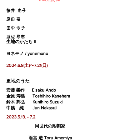
桜井 由子
原田 要
田中 今子
渡辺 尋志
生地のかたち II
ヨネモノ / yonemono
2024.6.8(土)〜7.21(日)
​更地のうた
安藤 榮作 Eisaku Ando
金原 寿浩 Toshihiro Kanehara
鈴木 邦弘 Kunihiro Suzuki
中筋 純 Jun Nakasuji
2023.5.13. - 7.2
.
同世代の彫刻家
雨宮 透 Toru Amemiya