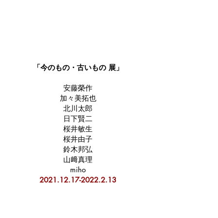
「今のもの・古いもの 展」
安藤榮作
加々美拓也
北川太郎
日下賢二
桜井敏生
桜井由子
鈴木邦弘
山﨑真理
miho​
2021.12.17-2022.2.13